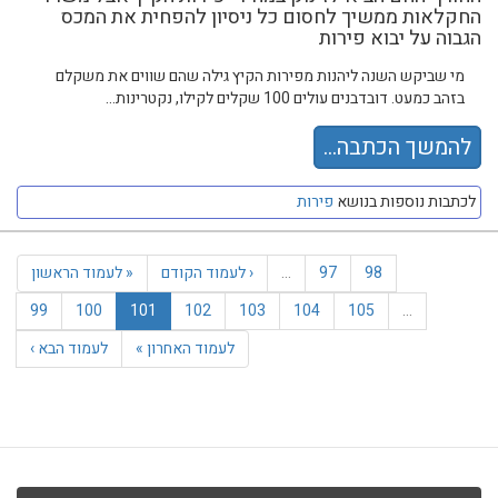
החקלאות ממשיך לחסום כל ניסיון להפחית את המכס
הגבוה על יבוא פירות
מי שביקש השנה ליהנות מפירות הקיץ גילה שהם שווים את משקלם
בזהב כמעט. דובדבנים עולים 100 שקלים לקילו, נקטרינות...
להמשך הכתבה...
לכתבות נוספות בנושא
פירות
98
97
…
‹ לעמוד הקודם
« לעמוד הראשון
99
100
101
102
103
104
105
…
לעמוד האחרון »
לעמוד הבא ›