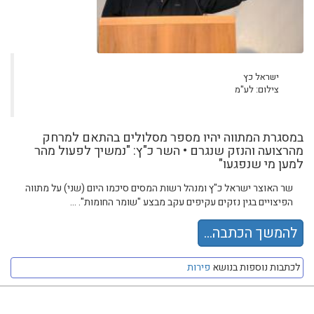
ישראל כץ
צילום: לע"מ
במסגרת המתווה יהיו מספר מסלולים בהתאם למרחק
מהרצועה והנזק שנגרם • השר כ"ץ: "נמשיך לפעול מהר
למען מי שנפגעו"
שר האוצר ישראל כ"ץ ומנהל רשות המסים סיכמו היום (שני) על מתווה
הפיצויים בגין נזקים עקיפים עקב מבצע "שומר החומות". ...
להמשך הכתבה...
לכתבות נוספות בנושא
פירות