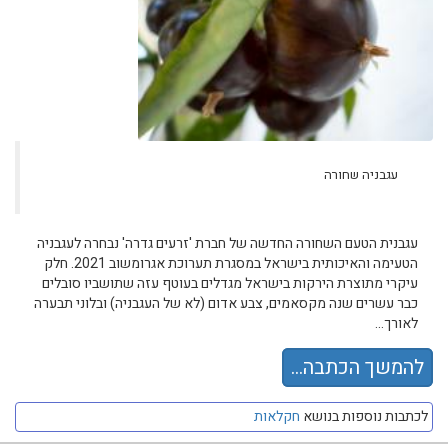
עגבניה שחורה
עגבנית הטעם השחורה החדשה של חברת 'זרעים גדרה' נבחרה לעגבניה
הטעימה והאיכותית בישראל במסגרת תערוכת אגרומשוב 2021. חלק
עיקרי מתוצרת הירקות בישראל מגדלים בעוטף עזה שתושביו סובלים
כבר עשרים שנה מקסאמים, צבע אדום (לא של העגבניה) ובלוני תבערה
לאורך...
להמשך הכתבה...
לכתבות נוספות בנושא
חקלאות