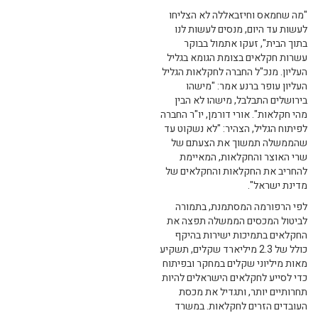
"מה שחמאס וחיזבאללה לא הצליחו
לעשות עד היום, מנסים לעשות לנו
בתוך הבית", זעקו אתמול בבוקר
עשרות חקלאים בצומת הגומא בגליל
העליון. מנכ"ל החברה לחקלאות הגליל
העליון עופר ברנע אמר: "מישהו
בירושלים התבלבל, מישהו לא הבין
מהי חקלאות". אורי דורמן, יו"ר החברה
לפיתוח הגליל, הצהיר: "לא נשקוט עד
שהממשלה תמשוך את הצעתם של
שרי האוצר והחקלאות, המאיימת
להחריב את החקלאות והחקלאים של
מדינת ישראל".
לפי הרפורמה המסתמנת, בתמורה
לביטול המכסים הממשלה תפצה את
החקלאים בתמיכות ישירות בהיקף
כולל של 2.3 מיליארד שקלים, תשקיע
מאות מיליוני שקלים במחקר ובפיתוח
כדי לסייע לחקלאים הישראלים להיות
תחרותיים יותר, ותגדיל את מכסת
העובדים הזרים לחקלאות. במשרד