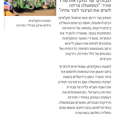
הגבוהים. שר החקלאות עודד
פורר: “הממשלה צריכה
לשים את הציבור לנגד עיניה"
מצפון ועד דרום יצאו אתמול חקלאים
הפגנת החקלאים
רבים להפגנות, חסמו כבישים והשליכו
צילום ארגון מגדלי הפירות
ביצים וירקות, במחאה על הרפורמה
המתוכננת בענף, שנועדה להגביר את
התחרות. משרדי האוצר והחקלאות
מתכננים לפתוח את השוק לייבוא
נרחב באמצעות הפחתה הדרגתית של
המכסים על כלל הפירות, הירקות
והביצים.
לטענת החקלאים, שמאיימים להחריף
ביום ראשון את המחאות ולחסום את
אזור משרד החוץ בירושלים בשעת
ישיבת הממשלה שם, הרפורמה תחריב
את הענף ותביא כליה על עבודת
האדמה בישראל. הם מאשימים את
רשתות השיווק במחירי הפירות
והירקות הגבוהים, וטוענים שבממשלה
בוחרים לפגוע בהם דווקא משום שהם
החוליה החלשה בשרשרת.