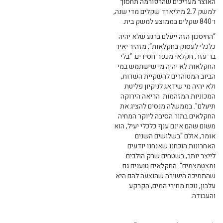
האוצר מעריכים שהרפורמה תחסוך
למשק 2.7 מיליארד שקלים מדי שנה,
ו־840 שקלים בממוצע למשק בית.
“החיסכון הזה ייעלם ברגע שלא יהיה
כלכלי לעסוק בחקלאות“, מזהיר יאיר
בר־עזר, חקלאי מכפר־חסידים. “בלי
החקלאות לא יהיה מי שישתמש במי
הביוב המטוהרים להשקיית השדות,
ולא יהיה מי שידאג לניקיון פליטת
המכוניות המזהמות. הריאה הירוקה
תיעלם". בממשלה מנסים להציג את
החקלאים בתור הסיבה ליוקר המחיה
משום שהם אינם ענף כלכלי יעיל, הוא
אומר, אולם “בשלושים השנים
האחרונות הוכחנו שאנחנו יודעים
לייצר יותר, בשטחים שרק הולכים
ומצטמצמים“. החקלאים טוענים גם
שהתמיכה הישירה שהוצעה להם היא
עלבון, נוכח מחירי המים, הקרקע
והעבודה.