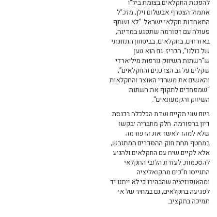
להפגנת החקלאים בצומת ביל“ו
אתמול הצטרף אבשלום וילן, מזכ“ל
התאחדות חקלאי ישראל. “לא נשתף
פעולה עם רפורמה שתפגע במדינה,
באזרחים, בחקלאים, בביטחון התזונתי
של כולנו“, הכריז. גם הוא טען
ש“רשתות השיווק גורפות מיליארדי
שקלים על גב הצרכנים והחקלאים“,
והאשים את משרדי האוצר והחקלאות
“שמפחדים לתקוף את רשתות
השיווק והקמעונאים“.
ביום שני תקיים ועדת הכלכלה בכנסת
דיון ברפורמה. חלק מחבריה יבקשו
שלא למהר לאשר את הרפורמה
במחטף תחת חוק ההסדרים המתגבש,
אלא לקיים שיח עם החקלאים ולהגיע
להסכמות. לעזרת הלובי החקלאי
התגייסו ח“כים מהקואליציה
ומהאופוזיציה שהבהירו כי לא ייתנו יד
לפגיעה בחקלאים, גם במחיר של אי
תמיכה בתקציב.