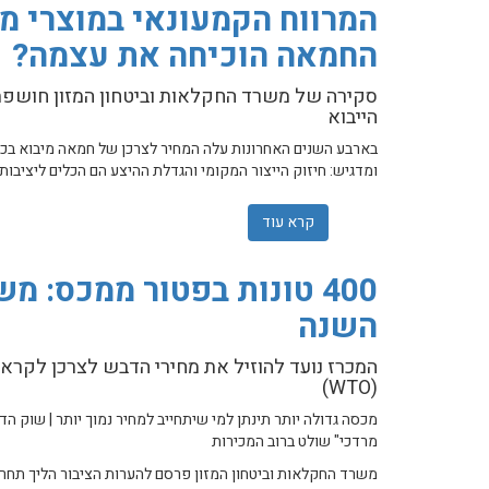
המרווח הקמעונאי במוצרי מז
החמאה הוכיחה את עצמה?
סקירה של משרד החקלאות וביטחון המזון חושפת
הייבוא
ומדגיש: חיזוק הייצור המקומי והגדלת ההיצע הם הכלים ליציבות 
קרא עוד
אודות המרווח הקמעונאי במוצרי מזון – מי
400 טונות בפטור ממכס:
השנה
המכרז נועד להוזיל את מחירי הדבש לצרכן לקראת
(WTO)
מרדכי" שולט ברוב המכירות