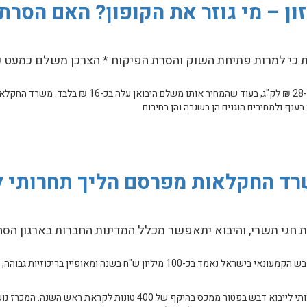
ון – מי גוזר את הקופון? האם הסרת
 כי למרות פתיחת השוק והסרת הפיקוח * הצרכן משלם כמעט כ
בארבע השנים האחרונות עלה המחיר לצרכן של חמאה מיבוא בכ-28 ₪ לק"ג, בעוד שהמחי
בענף ולמחירים הוגנים הן בשגרה והן בחירום
 גוזר את הקופון? האם הסרת המכסים והפיקוח על החמאה הוכיחה את עצמה?
 משרד החקלאות מפרסם הליך תחרותי
 חגי תשרי, והיבוא יתאפשר מכלל המדינות החברות בארגון הסח
מכסה גדולה יותר תינתן למי שיתחייב למחיר נמוך יותר | שוק הדבש הקמעונאי בישראל נאמד בכ-100 מיליון ש"ח בשנה ו
משרד החקלאות וביטחון המזון פרסם להערות הציבור הליך תחרותי לייבוא דבש בפטור ממכס בהיקף של 400