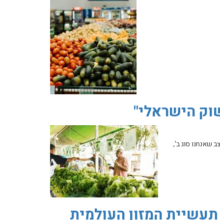
שוק הישראלי"
 שאנחנו סוג ב',
תעשיית המזון העולמית