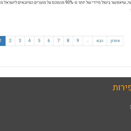
שראל וקוסטה ריקה חתמו ביום שלישי על הסכם אזור סחר חופשי, שיאפשר ביטול מיידי של יותר מ-90% מהמכס על 
שראל מבוטל
אחרון
הבא
…
9
8
7
6
5
4
3
2
1
ירות