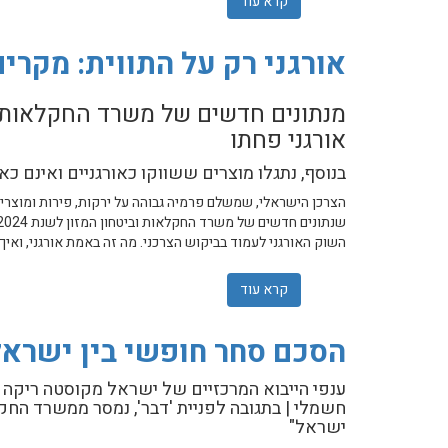
קרא עוד
אודות קונים מוצרים תוצרת הארץ? כך עובדים
אורגני רק על התווית: מקר
מנתונים חדשים של משרד החקלאות 
אורגני פחתו
בנוסף, נתגלו מוצרים ששווקו כאורגניים ואינם כאל
הצרכן הישראלי, שמשלם פרמיה גבוהה על ירקות, פירות ומוצרים 
השוק האורגני לעמוד בביקוש הצרכני. מה זה באמת אורגני, ואיך
קרא עוד
אודות אורגני רק על התווית: מקרים רבים 
הסכם סחר חופשי בין ישראל לקוסטה ריקה: 95% מ
ענפי הייבוא המרכזיים של ישראל מקוסטה ריקה הם 
חשמלי | בתגובה לפניית 'דבר', נמסר ממשרד החק
ישראל"