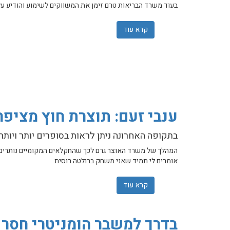
בעוד משרד הבריאות טרם זימן את המשווקים לשימוע והודיע על
קרא עוד
אודות הירקות והפירות הגיעו לצרכן: "מדוב
ענבי זעם: תוצרת חוץ מציפ
בתקופה האחרונה ניתן לראות בסופרים יותר ויותר
המהלך של משרד האוצר גרם לכך שהחקלאים המקומיים נותרים עם פ
אומרים לי תמיד שאני משחק ברולטה רוסית
קרא עוד
אודות ענבי זעם: תוצרת חוץ מציפה את רשת
בדרך למשבר הומניטרי חסר 