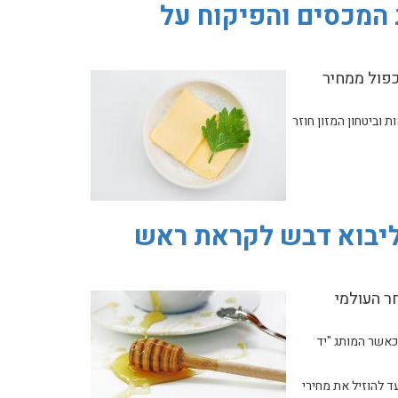
 המכסים והפיקוח על
פול ממחיר
ר אותו משלם היבואן עלה בכ-16 ₪ בלבד. משרד החקלאות וביטחון המזון חוזר
 ליבוא דבש לקראת ראש
ר העולמי
מאופיין בריכוזיות גבוהה, כאשר המותג "יד
 טונות לקראת ראש השנה. המכרז נועד להוזיל את מחירי