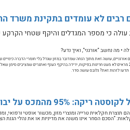
 עליכם בעיניים
ים רבים לא עומדים בתקינת משרד ה
עולה כי מספר המגדלים והיקף שטחי הקרקע ש
ה • מה נחשב "אורגני", ואיך נדע?
אורגניים, עושה זאת מתוך הנחה שמדובר במזון שגדל בלי חומרי הדברה כימיים ובל
שנתונים חדשים של משרד החקלאות וביטחון המזון לשנת 2024 מראים לא מעט חריגות בפיקוח, ירידה בהיקף הענף ואתגרים שמציבים 
 תדעו לזהות זאת? גלובס עושה סדר.
לא עומדים בתקינת משרד החקלאות
המכס על יבוא לישראל מבוטל
תוצרת חקלאית טרייה ומוצרי מזון, מכשור אופטי ורפואי, ומכונ
לאות: "הסכם הסחר אינו משנה את מדיניות או את נהלי הגנת הצ