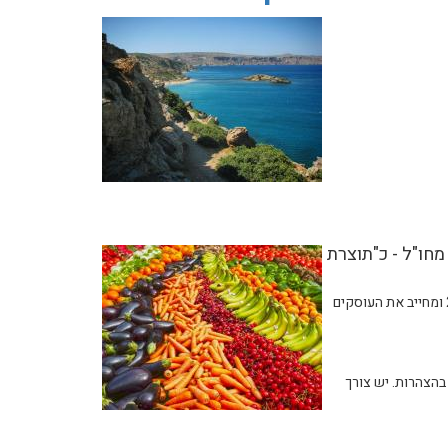
מחו"ל - כ"תוצרת
ועדת ביקורת המדינה, בראשות ח"כ אלון שוסטר, קיימה דיון בנושא יישום חוק סימון ארץ המקור על תוצרת חקלאית, שנכנס לתוקף בדצמבר 2023 ומחייב את העוסקים
בהצהרות. יש צורך