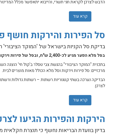
הדבש לצרכן לקראת חגי תשרי, והייבוא יתאפשר מכלל המדינות החב
קרא עוד
אודות 400 טונות בפטור ממכס: משרד החקלאות מפרסם הליך תחרותי ליבוא דבש לקראת ראש השנה
סל הפירות והירקות חושף פע
בדיקת סל הקניות בישראל של 'המוקד הציבורי' ח
בסל מלא הפער מגיע לכ-2,400 ש"ח, ובסל של פירות וירקות מעל 120 ש"ח, עם יתרון ברור לרשתות הדיסקאונט הגדולות
בתכנית "המוקד הציבורי" בהגשת צבי טסלר ב'קול חי' הוצגה הש
מרכזיים: סל פירות וירקות וסל מלא הכולל מאות מוצרים לבית.
הבדיקה נערכה בשתי קטגוריות רשתות – רשתות גדולות ורשתות "
לצרכן.
קרא עוד
אודות סל הפירות והירקות חושף פערים חדים
הירקות והפירות הגיעו לצרכ
בדיון בוועדת הבריאות נחשף כי תוצרת חקלאית מ