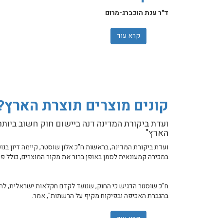
ד"ר ענת הוכברג-מרום
קרא עוד
אודות בדרך למשבר הומניטרי חסר תקדים: ה
קונים מוצרים תוצרת הארץ? 
ועדת ביקורת המדינה דנה ביישום חוק חשוב ביותר
הארץ"
במכירה קמעונאית לסמן באופן ברור את מקור המוצרים, כולל פיר
ח"כ שוסטר הדגיש כי החוק, שנועד לקדם חקלאות ישראלית, להק
בהגברת האכיפה ובפיקוח מקיף על הרשתות", אמר.