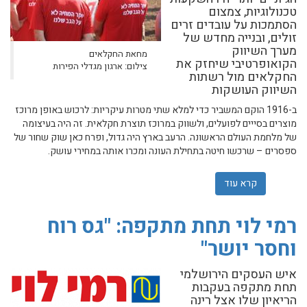
טכנולוגיות, צמצום
הסתמכות על עובדים זרים
זולים, ובנייה מחדש של
מערך השיווק
מחאת החקלאים
הקואופרטיבי שיחזק את
צילום: ארגון מגדלי הפירות
החקלאים מול רשתות
השיווק העושקות
ב-1916 הוקם המשביר כדי למלא שתי מטרות עיקריות: לרכוש באופן מרוכז
מוצרים בסייים לפועלים, ולשווק במרוכז תוצרת חקלאית. זה היה בעיצומה
של מלחמת העולם הראשונה. הרעב בארץ היה גדול, ופרח כאן שוק שחור של
ספסרים – שרכשו חיטה בתחילת העונה ומכרו אותה במחירי עושק.
קרא עוד
אודות כדי להוריד את מחירי הפירות יש להקים מחדש את תנ
רמי לוי תחת מתקפה: "גס רוח
וחסר יושר"
איש העסקים הירושלמי
תחת מתקפה בעקבות
הריאיון שלו אצל רינה