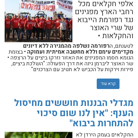
אלפי חקלאים מכל
רחבי הארץ מפגינים
נגד רפורמת הייבוא
של שרי האוצר
והחקלאות •
לטענתם, ה
רפורמה נשלפה מהמגירה ללא דיונים
מקדימים עימם וללא מחשבה אמיתית ועמוקה
• בצומת
הגומא חסמו המפגינים את האזור וזרקו ביצים על הרצפה •
שר האוצר ליברמן גינה את דרך הפעולה: "השלכת ביצים,
פירות וירקות על הכביש לא תטיב עם הצרכנים"
קרא עוד
אודות החקלאים מפגינים נגד הרפורמה המתוכננת: "האוצר 
מגדלי הבננות חוששים מחיסול
הענף: "אין לנו שום סיכוי
להתחרות ביבוא"
החקלאים בעמק הירדן לא