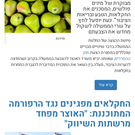
מבוקרת של מינים
פולשים, המסכנים את
החקלאות, הטבע ובריאות
הציבור". כעת יופעל לחץ
על שרי הממשלה לשקול
מחדש את הצבעתם
פירות
טיוטת ההצעה של החלטת
הממשלה בדבר שינויים מבניים
שנכללים במסגרת הצעת
חוק
ההסדרים
, שאותה יביא משרד האוצר להצבעה בממשלה בקרוב ושהופצה
להערות הציבור, מעלה בין השאר את התוכנית המדוברת להגברת התחרות
בחקלאות.
קרא עוד
אודות החברה להגנת הטבע מתריעה: "רפורמת יבוא הפירות ו
החקלאים מפגינים נגד הרפורמה
המתוכננת: "האוצר מפחד
מרשתות השיווק"