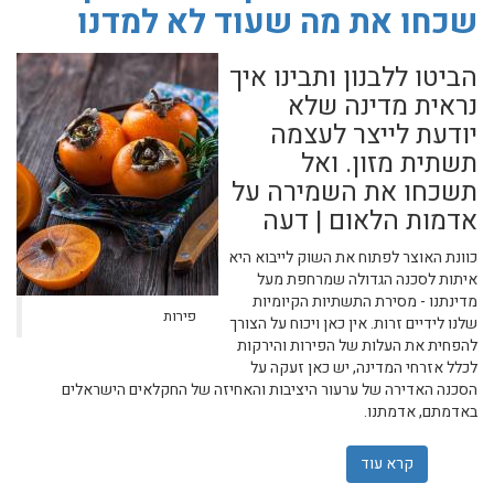
שכחו את מה שעוד לא למדנו
הביטו ללבנון ותבינו איך
נראית מדינה שלא
יודעת לייצר לעצמה
תשתית מזון. ואל
תשכחו את השמירה על
אדמות הלאום | דעה
כוונת האוצר לפתוח את השוק לייבוא היא
איתות לסכנה הגדולה שמרחפת מעל
מדינתנו - מסירת התשתיות הקיומיות
פירות
שלנו לידיים זרות. אין כאן ויכוח על הצורך
להפחית את העלות של הפירות והירקות
לכלל אזרחי המדינה, יש כאן זעקה על
הסכנה האדירה של ערעור היציבות והאחיזה של החקלאים הישראלים
באדמתם, אדמתנו.
קרא עוד
אודות ייבוא פירות וירקות? בשווייץ שכחו את מה שעוד לא ל