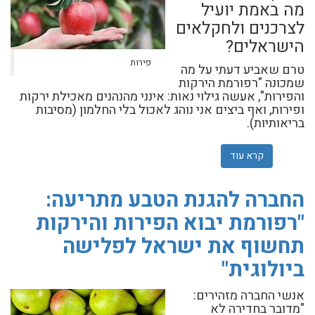
מה באמת יועיל
לצרכנים ולחקלאים
הישראלים?
פירות
טרם שאביע דעתי על מה
שמכונה "רפורמת הירקות
והפירות", אעשה גילוי נאות: אינני מהנהנים מאכילת ירקות
ופירות, ואף ביצים אני נוהג לאכול בלי החלמון (מסיבות
בריאותיות).
קרא עוד
אודות במקום רפורמת הירקות והפירות: מה באמת יועיל לצר
החברה להגנת הטבע מתריעה:
"רפורמת יבוא הפירות והירקות
תחשוף את ישראל לפלישה
ביולוגית"
אנשי החברה מזהירים:
"מדובר בחדירה לא