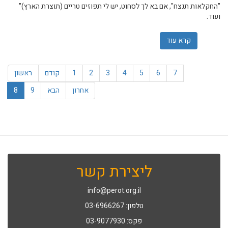
"החקלאות תנצח", אם בא לך לסחוט, יש לי תפוזים טריים (תוצרת הארץ)"
ועוד.
קרא עוד
אודות בני נוער מהקיבוצים במחאת חקלאים בלב ים כנרת: "ע
7
6
5
4
3
2
1
קודם
ראשון
אחרון
הבא
9
8
ליצירת קשר
info@perot.org.il
טלפון: 03-6966267
פקס: 03-9077930