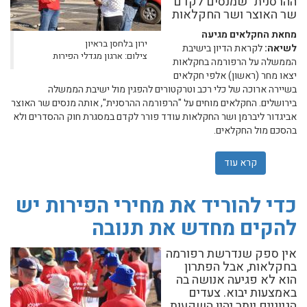
ההרסנית" שמנסים לקדם
שר האוצר ושר החקלאות
מחאת החקלאים מגיעה
ירון בלחסן בראיון
לשיאה:
לקראת הדיון בישיבת
צילום: ארגון מגדלי הפירות
הממשלה על הרפורמה בחקלאות
יצאו מחר (ראשון) אלפי חקלאים
בשיירה ארוכה של כלי רכב וטרקטורים להפגין מול ישיבת הממשלה
בירושלים. החקלאים מוחים על "הרפורמה ההרסנית", אותה מנסים שר האוצר
אביגדור ליברמן ושר החקלאות עודד פורר לקדם במסגרת חוק ההסדרים ולא
בהסכם מול החקלאים.
קרא עוד
אודות לקראת הדיון בממשלה על הרפורמה בחקלאות: מחאת
כדי להוריד את מחירי הפירות יש
להקים מחדש את תנובה
אין ספק שנדרשת רפורמה
בחקלאות, אבל הפתרון
הוא לא פגיעה אנושה בה
באמצעות יבוא. צעדים
הגיוניים יותר יהיו השקעות