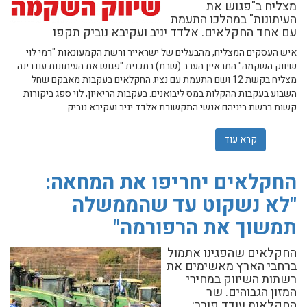
מצליח ב"פגוש את
העיתונות" במהלכו התעמת
עם אחד החקלאים. אלדד יניב ועקיבא נוביק תקפו
איש העסקים המצליח, מהבעלים של ישראייר ורשת הקמעונאות "רמי לוי
שיווק השקמה" התראיין הערב (שבת) בתכנית "פגוש את העיתונות עם רינה
מצליח בקשת 12 ושם התעמת עם נציג החקלאים בעקבות מאבקם שחל
השבוע בעקבות ההקלות במס ליבואנים. בעקבות הריאיון, לוי ספג ביקורות
קשות ברשת ביניהם אנשי התקשורת אלדד יניב ועקיבא נוביק.
קרא עוד
אודות רמי לוי תחת מתקפה: "גס רוח וחסר יושר"
החקלאים יחריפו את המחאה:
"לא נשקוט עד שהממשלה
תמשוך את הרפורמה"
החקלאים שהפגינו אתמול
ברחבי הארץ מאשימים את
רשתות השיווק במחירי
המזון הגבוהים. שר
החקלאות עודד פורר: