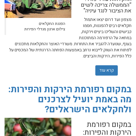
“הממשלה צריכה לשים
את הציבור לנגד עיניה"
מצפון ועד דרום יצאו אתמול
הפגנת החקלאים
חקלאים רבים להפגנות, חסמו
צילום ארגון מגדלי הפירות
כבישים והשליכו ביצים וירקות,
במחאה על הרפורמה המתוכננת
בענף, שנועדה להגביר את התחרות. משרדי האוצר והחקלאות מתכננים
לפתוח את השוק לייבוא נרחב באמצעות הפחתה הדרגתית של המכסים על
כלל הפירות, הירקות והביצים.
קרא עוד
אודות החקלאים יחריפו את המחאה: "לא נשקוט עד שהממ
במקום רפורמת הירקות והפירות:
מה באמת יועיל לצרכנים
ולחקלאים הישראלים?
במקום רפורמת
הירקות והפירות: