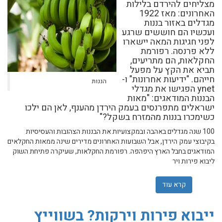
מצליחים להירדם בלילות
האחרונים: מאז 1922
מגדלים באזור בננות
ועכשיו הם חוששים שרגע
לפני חגיגות המאה יישארו
ללא פרנסה. רפורמת
החקלאות, הם מתריעים,
תביא את הקץ על מפעל
חייהם. "ידיעות אחרונות" ו-
הננות
ynet הפגישו את מגדלי
הבננות המודאגים: "מאות
ישראלים מתפרנסים בעמק הירדן מהענף, לאן הם ילכו
כשימכרו בננות מהמזרח בשקל?"
100 שנה מגדלים באהבה ובמקצועיות את הבננות הצהובות והעסיסיות
בקיבוצי עמק הירדן, אבל השבועות האחרונים מדירים שינה ממאות החקלאים
המודאגים בחבל הארץ היפהפה. רפורמת החקלאות, שעיקרה פתיחת השוק
ליבוא פירות ויר
קרא עוד
אודות מגדלי הבננות חוששים מחיסול הענף: "אין לנו שום סיכ
ייבוא פירות וירקות? בשווייץ