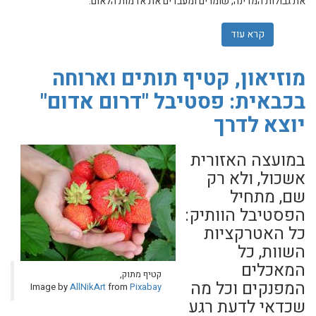
את גבולות המדינה, שומרים ומעבדים את אדמות הלאום.
קרא עוד
אודות וועידת ארגון מגדלי הפירות 2020 משפיעים על העתיד קוטפים את הפירות
מוזיאון, קטיף תותים וארוחה
בכבאית: פסטיבל "דרום אדום"
יוצא לדרך
במועצה האזורית
אשכול, ולא רק
שם, מתחיל
הפסטיבל הוותיק:
כל האטרקציות
השוות, כל
המאכלים
קטיף מתוק,
המפנקים וכל מה
Image by
AllNikArt
from
Pixabay
שכדאי לדעת רגע