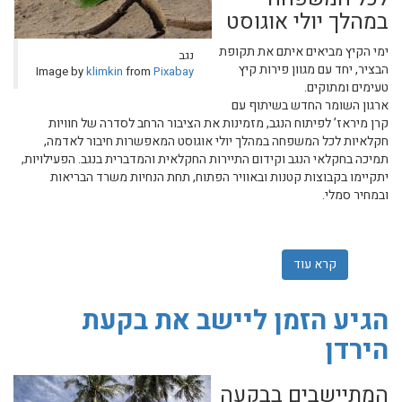
במהלך יולי אוגוסט
ימי הקיץ מביאים איתם את תקופת
נגב
הבציר, יחד עם מגוון פירות קיץ
Image by
klimkin
from
Pixabay
טעימים ומתוקים.
ארגון השומר החדש בשיתוף עם
קרן מיראז’ לפיתוח הנגב, מזמינות את הציבור הרחב לסדרה של חוויות
חקלאיות לכל המשפחה במהלך יולי אוגוסט המאפשרות חיבור לאדמה,
תמיכה בחקלאי הנגב וקידום התיירות החקלאית והמדברית בנגב. הפעילויות,
יתקיימו בקבוצות קטנות ובאוויר הפתוח, תחת הנחיות משרד הבריאות
ובמחיר סמלי.
קרא עוד
אודות מתחברים לאדמה ותומכים בתיירות כחול לבן
הגיע הזמן ליישב את בקעת
הירדן
המתיישבים בבקעה