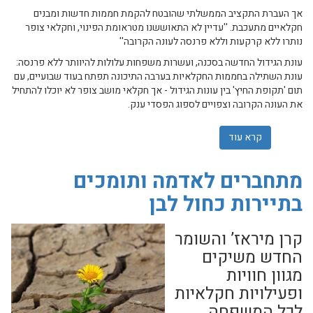
אך העברת התקציב הממשלתי שהובטח להקמת חממות חדשות ומבנים
חקלאיים מתעכבת. ''עדיין לא התאוששנו מטראומת הפינוי, וחקלאי צופר
נותרו ללא קרקעות וללא פרנסה לעונה הקרובה''
עונת הגידול החדשה בסכנה, ועשרות משפחות עלולות להיוותר ללא פרנסה:
עונת השתילה בחממות החקלאיות בערבה התיכונה תפתח בעוד שבועיים, עם
תום 'תקופת החיץ' בין עונות הגידול - אך חקלאי מושב צופר לא יוכלו להתחיל
את העונה הקרובה וצפויים לספוג הפסדי ענק.
קרא עוד
אודות מובלעת צופר הוחזרה לירדן; הממשלה מעכבת את הס
מתחברים לאדמה ותומכים
בתיירות כחול לבן
קרן מיראז’ והשומר
החדש משיקים
מגוון חוויות
ופעילויות חקלאיות
לכל המשפחה