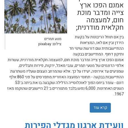
אמנם הפכו ארץ
צייה ומדבר מוכת
חום, למעצמה
חקלאית מודרנית;
בין אם תוחל הריבונות על בקעת
מטע תמרים
הירדן ובין אם לאו, המציאות
צילום: pixabay
ההתיישבותית שם דורשת שינוי חד
ותיקון דחוף. המתיישבים בבקעה
אמנם הפכו ארץ צייה ומדבר מוכת חום, למעצמה חקלאית מודרנית; עשרות
אלפי הדונמים של מטעי תמרים, ענבי מאכל, ירקות, פירות ותבלינים,
שמגיעים עד אירופה, יעידו על כך. אלא שהמרחב העצום שעליו משתרעת
ההתיישבות בבקעה - תחומי המועצה האזורית מתפרסים על פני 860 אלף
דונם - עומד ביחס הפוך לאוכלוסייה הדלילה שקבעה בו את ביתה ב־53
השנים האחרונות. 6,000 נפש בלבד מתגוררים ב־21 היישובים שהוקמו מאז
1967.
קרא עוד
אודות הגיע הזמן ליישב את בקעת הירדן
וועידת ארגון מגדלי הפירות