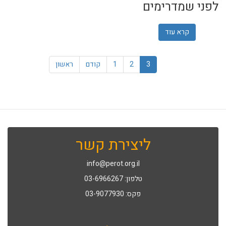
לפני שמדרימים
קרא עוד
אודות מוזיאון, קטיף תותים וארוחה בכבאית: פסטיבל "דרום 
3
2
1
קודם
ראשון
ליצירת קשר
info@perot.org.il
טלפון: 03-6966267
פקס: 03-9077930