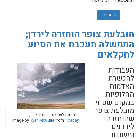
חג השבועות, יותר מתמיד.
קרא עוד
אודות מחבקים את תושבי העוטף, מצדיעים לחיילים ומברכים
מובלעת צופר הוחזרה לירדן;
הממשלה מעכבת את הסיוע
לחקלאים
העבודות
להכשרת
האדמות
החלופיות
במקום שטחי
מובלעת צופר
פינוי מובלעת צופר בשטח ירדן,
שהוחזרה
Image by
Ryan McGuire
from
Pixabay
לירדנים
נמשכות