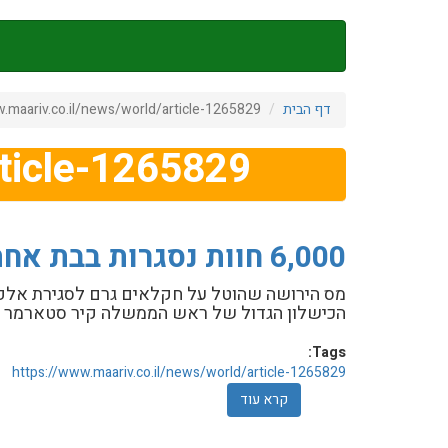
דילוג
לתוכן
העיקרי
דף הבית
.maariv.co.il/news/world/article-1265829
rticle-1265829
6,000 חוות נסגרות בבת אחת: ראש הממשלה השנוא בישראל תחת מתקפה
מס הירושה שהוטל על חקלאים גרם לסגירת אלפי
הכישלון הגדול של ראש הממשלה קיר סטארמר ומ
Tags:
https://www.maariv.co.il/news/world/article-1265829
קרא עוד
אודות 6,000 חוות נסגרות בבת אחת: ראש הממשלה השנוא בישראל תחת מתקפה