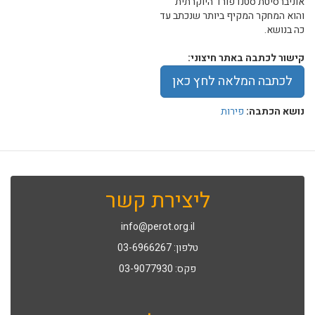
אוניברסיטת סטנדפורד היוקרתית
והוא המחקר המקיף ביותר שנכתב עד
כה בנושא.
קישור לכתבה באתר חיצוני:
לכתבה המלאה לחץ כאן
נושא הכתבה:
פירות
ליצירת קשר
info@perot.org.il
טלפון: 03-6966267
פקס: 03-9077930