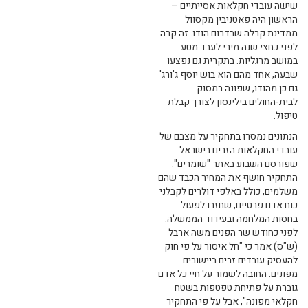
שישה עובדי חקלאות אסייתיים –
הראשון היה פאטניבין מקסוול
ממדינת קרלה שבדרום הודו. זה קרה
לפני כחצי שנה מירי לעבד מטע
במושב מרגליות. בתקרית גם נפצעו
שבעה, אחד מהם הוא בוש יוסף ג'ורג'
גם כן מהודו, שפונה במסוק
לבית-החולים בילינסון לצורך קבלת
טיפול.
הנתונים נמסרו בתחקיר על מצבם של
עובדי החקלאות הזרים בישראל
שפורסם השבוע באתר "שומרים".
התחקיר חושף את המחיר הכבד שהם
משלמים, כולל באלפי דולרים לקבלני
כוח אדם פרטיים, שחזרו לפעול
בחסות המלחמה ובעידוד הממשלה.
לפני כחודש שר הפנים משה ארבל
(ש"ס) אמר כי "חל איסור על פי חוק
להעסיק עובדים זרים ביישובים
מפונים. החובה לשמור על חיי כל אדם
גוברת על פתיחת טפטפות בשטח
חקלאי מפונה", אבל על פי התחקיר