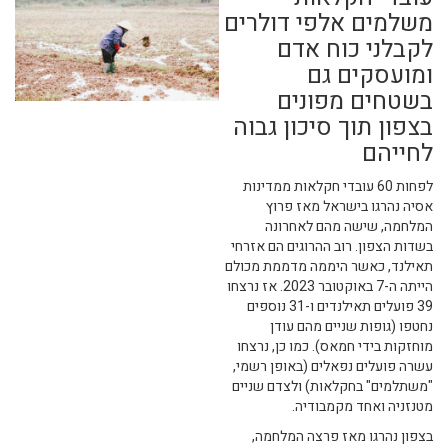
משלמים אלפי דולרים
לקבלני כוח אדם
ומועסקים גם
בשטחים מפונים
בצפון תוך סיכון גבוה
לחייהם
לפחות 60 עובדי חקלאות ממדינות
אסיה נהרגו בישראל מאז פרוץ
המלחמה, שישה מהם לאחרונה
בשדות הצפון. רוב ההרוגים הם אזרחי
תאילנד, כאשר היממה מדממת מכולם
הייתה ה-7 באוקטובר 2023. אז נרצחו
39 פועלים תאילנדים ו-31 נוספים
נחטפו (גופות שניים מהם עודן
מוחזקות בידי חמאס). כמו כן, נרצחו
עשרה פועלים נפאלים (באופן רשמי,
"משתלמים" בחקלאות) ולצדם שניים
מטנזניה ואחד מקמבודיה.
בצפון נהרגו מאז פרצה המלחמה,