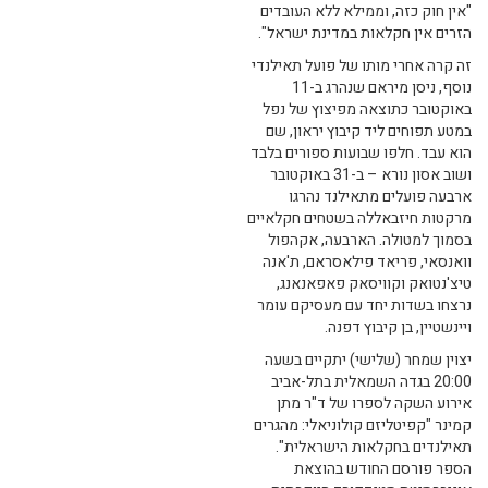
"אין חוק כזה, וממילא ללא העובדים
הזרים אין חקלאות במדינת ישראל".
זה קרה אחרי מותו של פועל תאילנדי
נוסף, ניסן מיראם שנהרג ב-11
באוקטובר כתוצאה מפיצוץ של נפל
במטע תפוחים ליד קיבוץ יראון, שם
הוא עבד. חלפו שבועות ספורים בלבד
ושוב אסון נורא – ב-31 באוקטובר
ארבעה פועלים מתאילנד נהרגו
מרקטות חיזבאללה בשטחים חקלאיים
בסמוך למטולה. הארבעה, אקהפול
וואנסאי, פריאד פילאסראם, ת'אנה
טיצ'נטואק וקוויסאק פאפאנאנג,
נרצחו בשדות יחד עם מעסיקם עומר
ויינשטיין, בן קיבוץ דפנה.
יצוין שמחר (שלישי) יתקיים בשעה
20:00 בגדה השמאלית בתל-אביב
אירוע השקה לספרו של ד"ר מתן
קמינר "קפיטליזם קולוניאלי: מהגרים
תאילנדים בחקלאות הישראלית".
הספר פורסם החודש בהוצאת