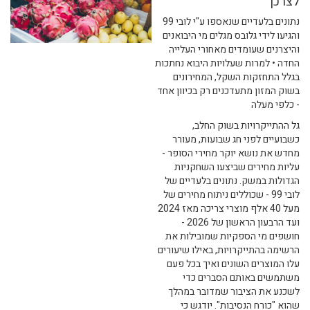
לצרכן
נתונים בלעדיים שנאספו ע"י לובי 99
והגיעו לידי גלובס מגלים מי היבואנים
והיצרנים שעומדים מאחורי העלייה
החדה • למרות שעלויות היבוא נחתכות
בגלל התחזקות השקל, המחירונים
בשוק המזון מתעדכנים רק בכיוון אחד
- כלפי מעלה
גל ההתייקרויות בשוק החלב,
כשבועיים לפני חג שבועות, מעורר
מחדש את נושא יוקר מחירי הסופר -
עליות מחירים שביצעו השחקניות
הגדולות במשק. נתונים בלעדיים של
לובי 99 - שכוללים ניתוח מחירים של
מעל 40 אלף מוצרי צריכה מאז 2024
ועד הרבעון הראשון של 2026 -
חושפים מי הספקיות שמובילות את
הרשימה בהתייקרויות, באילו שיעורים
עלו המוצרים השונים ואיך בכל פעם
משתמשים באותם הסברים כדי
לשכנע את הציבור שמדובר במהלך
שהוא "כורח הנסיבות". יודגש כי