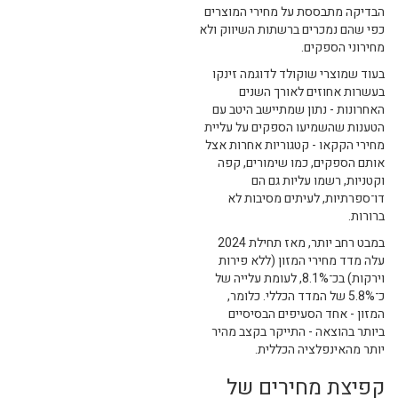
הבדיקה מתבססת על מחירי המוצרים
כפי שהם נמכרים ברשתות השיווק ולא
מחירוני הספקים.
בעוד שמוצרי שוקולד לדוגמה זינקו
בעשרות אחוזים לאורך השנים
האחרונות - נתון שמתיישב היטב עם
הטענות שהשמיעו הספקים על עליית
מחירי הקקאו - קטגוריות אחרות אצל
אותם הספקים, כמו שימורים, קפה
וקטניות, רשמו עליות גם הם
דו־ספרתיות, לעיתים מסיבות לא
ברורות.
במבט רחב יותר, מאז תחילת 2024
עלה מדד מחירי המזון (ללא פירות
וירקות) בכ־8.1%, לעומת עלייה של
כ־5.8% של המדד הכללי. כלומר,
המזון - אחד הסעיפים הבסיסיים
ביותר בהוצאה - התייקר בקצב מהיר
יותר מהאינפלציה הכללית.
קפיצת מחירים של