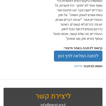
הממשלה ביקש להגיע לפשרות כדי
שאף אחד לא יופקר. יהיו פשרות, כל
הצדדים יישבו וכבר יש רעיונות ואני
בטוח שנגיע לעמק השווה". על חוק
ההסדרים אמר: "יש פה דברים טובים,
יש פה דברים לא קשורים. האוצר
כדרכם מנסים לדחוף הכול לחוק
ההסדרים. מה שלא קשור, אנחנו נפצל
ובסוף נוציא חוק טוב ומאוזן".
קישור לכתבה באתר חיצוני:
לכתבה המלאה לחץ כאן
נושא הכתבה:
פירות
ליצירת קשר
info@perot.org.il