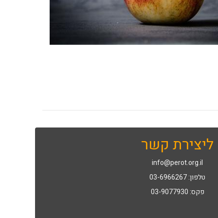
ליצירת קשר
info@perot.org.il
טלפון: 03-6966267
פקס: 03-9077930