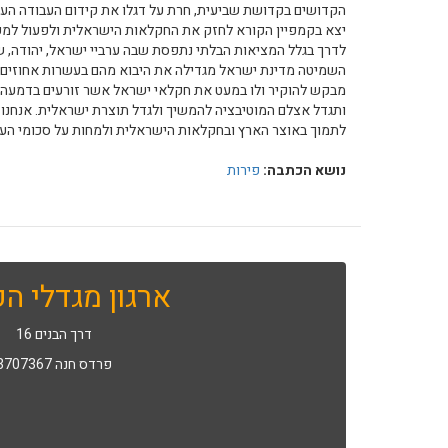
הקדושים בקדושת שביעית, חרת על דגלו את קידום העבודה העב
יצא בקמפיין הקורא לחזק את החקלאות הישראלית ולפעול למע
לדרך בגלל המציאות הבלתי נתפסת שבה ערביי ישראל, יהודה, שו
השמיטה מדינת ישראל מגדילה את היבוא מהם בעשרות אחוזים. 
מבקש להוקיר ולו במעט את חקלאי ישראל אשר זורעים בדמעה, כ
ותגדל אצלם המוטיבציה להמשיך ולגדל תוצרת ישראלית. אנחנו כ
לתמוך באוצר הארץ ובחקלאות הישראלית ולמחות על סכומי הע
נושא הכתבה:
פירות
ארגון מגדלי הפ
דרך הבנים 16
פרדס חנה 3707367