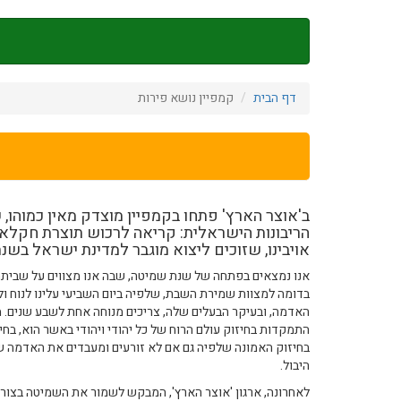
דילוג
לתוכן
העיקרי
דף הבית
קמפיין נושא פירות
ב'אוצר הארץ' פתחו בקמפיין מוצדק מאין כמוהו, 
הריבונות הישראלית: קריאה לרכוש תוצרת חקלאי
אויבינו, שזוכים ליצוא מוגבר למדינת ישראל בש
אנו נמצאים בפתחה של שנת שמיטה, שבה אנו מצווים על שביתת ה
בדומה למצוות שמירת השבת, שלפיה ביום השביעי עלינו לנוח ו
האדמה, ובעיקר הבעלים שלה, צריכים מנוחה אחת לשבע שנים. מ
התמקדות בחיזוק עולם הרוח של כל יהודי ויהודי באשר הוא, ב
בחיזוק האמונה שלפיה גם אם לא זורעים ומעבדים את האדמה ש
היבול.
לאחרונה, ארגון 'אוצר הארץ', המבקש לשמור את השמיטה בצורה