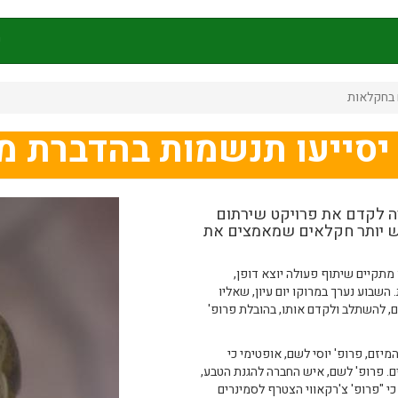
ק
 בחקלאות
 יסייעו תנשמות בהדברת מ
ה לקדם את פרויקט שירתום
יש יותר חקלאים שמאמצים את
ו מתקיים שיתוף פעולה יוצא דופן,
שבוע נערך במרוקו יום עיון, שאליו
מיזם, להשתלב ולקדם אותו, בהובלת פרופ'
יזם, פרופ' יוסי לשם, אופטימי כי
ותפים. פרופ' לשם, איש החברה להגנת הטבע,
כי "פרופ' צ'רקאווי הצטרף לסמינרים