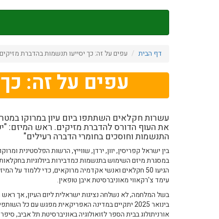
דילוג
לתוכן
העיקרי
דף הבית
עפים על זה: כך יסייעו תנשמות בהדברת מזיקים
עפים על זה: כך
עשרות חקלאים השתתפו ביום עיון במרוקו במטר
את העוף הדורס להדברת מזיקים. ראש המיזם: "
התנשמות וחוסכים בחומרי הדברה רעילים"
בין ישראל קפריסין, יוון, ירדן, שווייץ, הרשות הפלסטינית ומרוק
במסגרת מיזם השימוש בתנשמות כמדבירות ביולוגיות בחקלאות. ה
הגיעו 50 חקלאים ואנשי אקדמיה מרוקאים, כדי ללמוד על ה
עימד צ'רקאווי מאוניברסיטת איבן טופאין.
בשל המלחמה, לא נשלחה נציגות ישראלית ליום העיון, אך ראש המ
בינואר 2025 יתקיים במדינה האפריקאית מפגש עם כל הש
אורניתולוג בבית הספר לזואולוגיה באוניברסיטת תל אביב, סיפר 