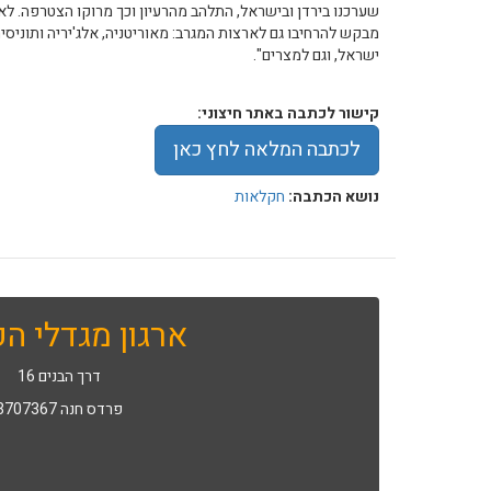
שערכנו בירדן ובישראל, התלהב מהרעיון וכך מרוקו הצטרפה. לא
מבקש להרחיבו גם לארצות המגרב: מאוריטניה, אלג'יריה ותוניסי
ישראל, וגם למצרים".
קישור לכתבה באתר חיצוני:
לכתבה המלאה לחץ כאן
נושא הכתבה:
חקלאות
ארגון מגדלי הפ
דרך הבנים 16
פרדס חנה 3707367