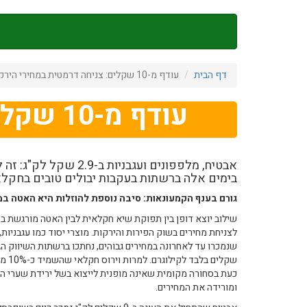
דילוג
לתוכן
העיקרי
דף הבית
עודף מ-10 שקלים: צניחה דרמטית במחירי הירקות והפירות
עודף מ-10 שקלים: צניחה דרמטית במחירי הירקות והפירות
אבטיח, מלפפונים ועגבניות ב
בימים אלה ברשתות בעקבות יבולים טובים בחקלאו
גורם בענף הקמעונאות: סיבה נוספת להוזלות היא האטה ב
שילוב יוצא דופן בין תפוקת שיא חקלאית לבין האטה מורגשת ב
לצניחת מחירים בשוק הפירות והירקות. מוצרי יסוד כמו עגבניות, 
שקלים
כעת בסחורה מקומית שאינה מופנית לייצוא בשל ירידת שערי המט
ומורידה את המחירים.