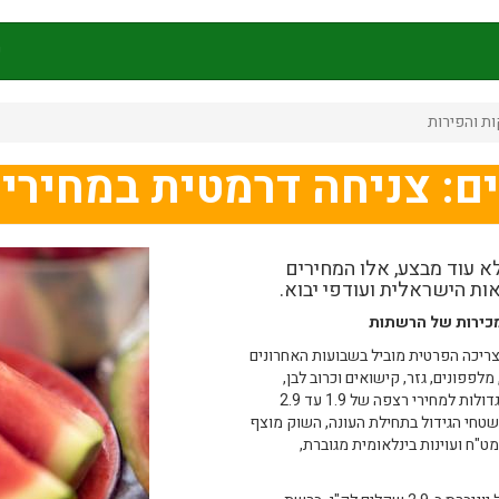
ק
-2.9 שקל לק"ג: זה לא עוד מבצע, אלו המחירים
ת הישראלית ועודפי יבוא.
מכירות של הרשתות
צריכה הפרטית מוביל בשבועות האחרונים
מלפפונים, גזר, קישואים וכרוב לבן,
שנמכרו עד לאחרונה במחירים גבוהים, נחתכו ברשתות השיווק הגדולות למחירי רצפה של 1.9 עד 2.9
 בלבד לקילוגרם. למרות וירוס חקלאי שהשמיד כ-10% משטחי הגידול בתחילת העונה, השוק מוצף
"ח ועוינות בינלאומית מגוברת,