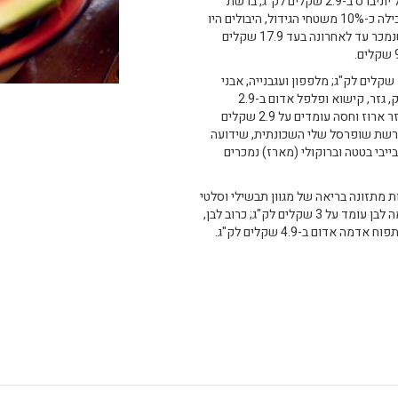
אבטיח שהתחיל את העונה ב-9 שקלים לק"ג נמכר כיום בשופרסל יוניברס ב-2.9 שקלים לק"ג, ברשת
ויקטורי ב-1.9 שקלים וברמי לוי ב-2.9 שקלים. למרות הווירוס שכילה כ-10% משטחי הגידול, היבולים היו
עדיין טובים. אפילו מחירו של תפוח העץ הפופולרי פינק ליידי, שנמכר עד לאחרונה בעד 17.9 שקלים
בירקות המחירים מפתים מאוד: ברמי לוי לדוגמה, כרוב לבן ב-1.9 שקלים לק"ג; מלפפון ועגבנייה, אבני
היסוד של הסלט הישראלי, נמכרים כעת ב-2.9 שקלים בלבד; סלק, גזר, קישוא ופלפל אדום ב-2.9
שקלים. גם בשופרסל דיל מחירי קישוא, כרוב לבן, פלפל אדום, גזר ארוז וחסה עומדים על 2.9 שקלים
 ההוזלות תקפות גם לרשת שופרסל שלי השכונתית, שידועה
בייבי בטטה וברוקולי (מארז) נמכרים
ת מתזונה בריאה של מגוון תבשילי וסלטי
ירקות. בויקטורי מחיר חציל, כרוב אדום, דלורית, בצל ותפוח אדמה לבן עומד על 3 שקלים לק"ג; כרוב לבן,