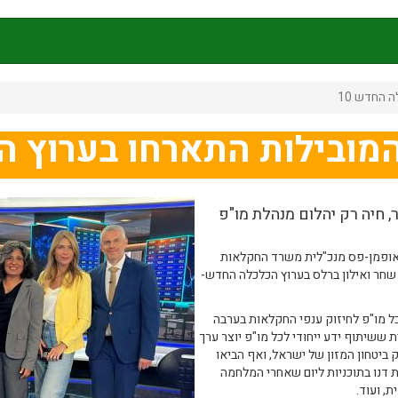
ק
 החדש 10
ובילות התארחו בערוץ הכ
, חיה רק יהלום מנהלת מו"פ
קאופמן-פס מנכ"לית משרד החקלאות
שחר ואילון ברלס בערוץ הכלכלה החדש-
ל מו"פ לחיזוק ענפי החקלאות בערבה
 ששיתוף ידע ייחודי לכל מו"פ יוצר ערך
ביטחון המזון של ישראל, ואף הביאו
ת דנו בתוכניות ליום שאחרי המלחמה
ת, ועוד.