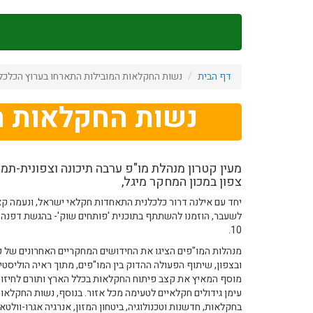
דילוג
לתוכן
העיקרי
דף הבית
נשות החקלאות המובילות התארחו בערוץ הכלכלה
נשות החקלאות המ
מעין קטרון מנהלת מו"פ ערבה תיכונה וצפונית-תמר
צפון במכון המחקר מיגל,
יחד עם אילנה דרור כלכלנית התאחדות חקלאי ישראל, ונעמה 
לשעבר, הוזמנו להשתתף בתוכנית 'פותחים שוק'- בהגשת דפנה 
10.
מנהלות המו"פים הציגו את החידושים המחקריים האחרונים של כ
ובצפון, שיתוף הפעולה ההדוק בין המו"פים, מתוך ראיה הוליסטית
מוסף המאיץ את קצב פיתוח החקלאות בכלל הארץ ותורם לחיזוק 
עימן גידולים חקלאיים לטעימה מכל אזור. בנוסף, נשות החקלאו
בחקלאות, חדשנות וטכנולוגיה, ביטחון המזון, אנרגיה אגרו-וולטאי