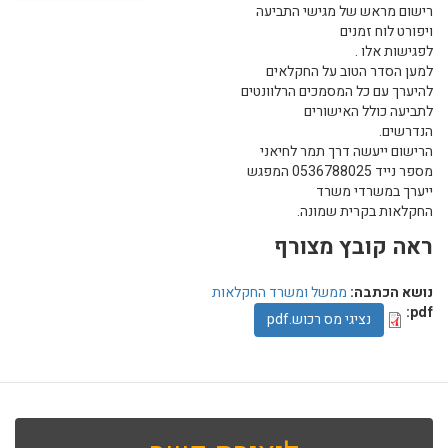
רישום מראש של מגישי התביעה
ויפורט לוח זמנים
לפגישות אלו .
למען הסדר הטוב על החקלאים
להיערך עם כל המסמכים הרלוונטים
לתביעה כולל האישורים
הנדרשים.
הרישום ייעשה דרך תמר לחיאני
מספר נייד 0536788025 המפגש
ייערך במשרדי משרד
החקלאות בקרית שמונה.
ראה קובץ מצורף
נושא הכתבה:
ממשל ומשרד החקלאות
pdf:
נציגי מס רכוש.pdf