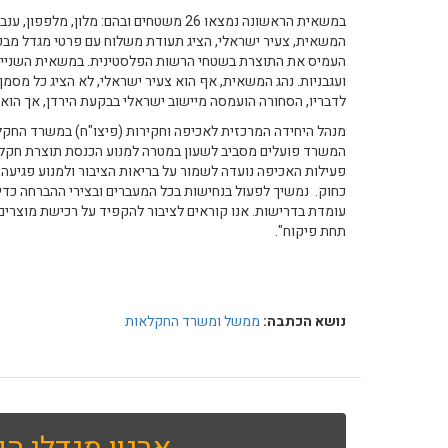
במשאית הראשונה נמצאו 26 משטחים ובהם: מלון, מל
המשאית, צעיר ישראלי, הציג תעודת משלוח עם פרטי מגדל מבקע
ועגבניות. נהג המשאית, אף הוא צעיר ישראלי, לא הציג כל מסמך
לדבריו, הסחורה הועמסה מיישוב ישראלי בבקעת הירדן, אך הוא
מנהל היחידה המרכזית לאכיפה וחקירות (פיצו"ח) במשרד החקלא
המשרד פועלים מסביב לשעון במטרה למנוע הכנסת תוצרת חקל
פעילות האכיפה נועדה לשמור על בריאות הציבור ולמנוע פגיעה
כחוק. נמשיך לפעול בנחישות בכל המעברים ובצירי ההברחה כד
עומדת בדרישות. אנו קוראים לציבור להקפיד על רכישת מוצרי
תחת פיקוח".
נושא הכתבה:
ממשל ומשרד החקלאות