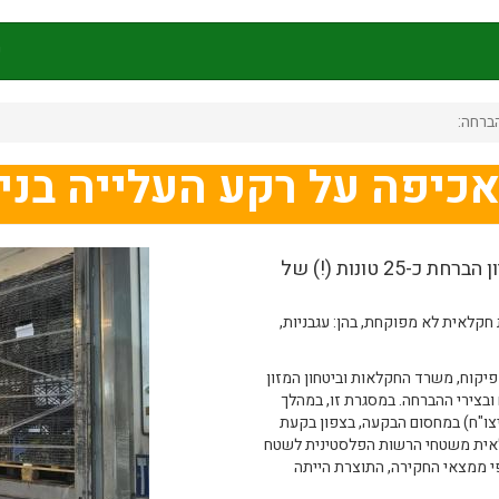
ק
ברחה:
כיפה על רקע העלייה בניס
מפקחי משרד החקלאות וביטחון המזון סיכלו ניסיון הברחת כ-25 טונות (!) של
לאית לא מפוקחת, בהן: עגבניות,
פיקוח, משרד החקלאות וביטחון המזון
בצירי ההברחה. במסגרת זו, במהלך
צו"ח) במחסום הבקעה, בצפון בקעת
לאית משטחי הרשות הפלסטינית לשטח
פי ממצאי החקירה, התוצרת הייתה