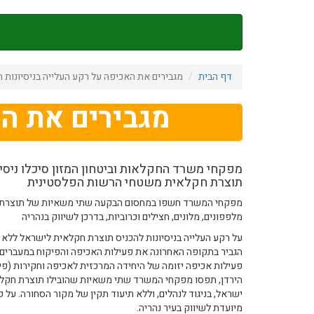
דילוג
לתוכן
העיקרי
דף הבית
מגבירים את האכיפה על רקע העלייה בניסיונות ה
מגבירים את הא
תוצרת חקלאית משטחי הרשות הפלסטינית
מפקחי המשרד חשפו במחסום הבקעה שתי משאיות של תוצרת חק
מלפפונים, מלונים, חצילים וכרוביות, בדרכן לשיווק בנהריה
על רקע העלייה בניסיונות להכניס תוצרת חקלאית לישראל ללא 
הגביר בתקופה האחרונה את פעילות האכיפה והפיקוח במעברים ו
פעילות אכיפה יזומה של היחידה המרכזית לאכיפה וחקירות (פי
הירדן, תפסו מפקחי המשרד שתי משאיות שהובילו תוצרת חק
ישראל, בניגוד לנהלים, וללא תיעוד תקין של מקור הסחורה. על 
מיועדת לשיווק בעיר נהריה.