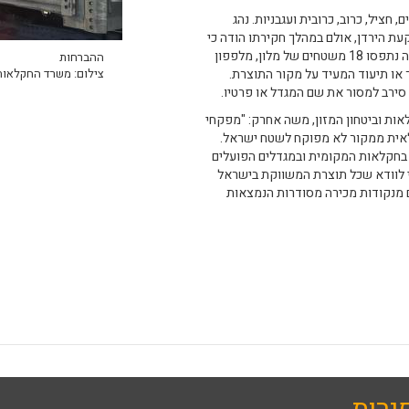
פפון, ענבים, חציל, כרוב, כרובית ועגבניות. נהג
ת הירדן, אולם במהלך חקירתו הודה כי
העמיס את התוצרת בשטחי הרשות הפלסטינית. במשאית השנייה נתפסו 18 משטחים של מלון, מלפפון
ההברחות
 או תיעוד המעיד על מקור התוצרת.
צילום: משרד החקלאות
 סירב למסור את שם המגדל או פרטיו.
ות וביטחון המזון, משה אחרק: "מפקחי
אית ממקור לא מפוקח לשטח ישראל.
 בחקלאות המקומית ובמגדלים הפועלים
י לוודא שכל תוצרת המשווקת בישראל
ם מנקודות מכירה מסודרות הנמצאות