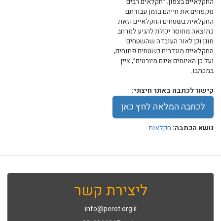
החקלאיים בצפון. ״חקלאים רבים
מקפחים את חייהם בזמן עבודתם
החקלאית בשטחים החקלאיים וזאת
כתוצאה מחוסר יכולת להגיע למרחב
מוגן וכן לאור העובדה שהשטחים
החקלאיים מוגדרים כשטחים פתוחים,
ועל כן האיומים אינם מיורטים״, ציין
במכתבו.
קישור לכתבה באתר חיצוני:
לכתבה המלאה לחץ כאן
נושא הכתבה:
חקלאות
ליצירת קשר
info@perot.org.il