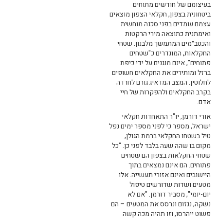
בעיצומם של חודשים מתוחים
ביטחונית בצפון, חקלאי הצפון מוצאים
עצמם עומדים בפני סכנה מוחשית
ואימתנית כתוצאה מירי הרקטות
והכטב״מים המתמשך מלבנון. שטחי
החקלאות, המוגדרים כ"שטחים
פתוחים", אינם מוגנים על ידי כיפת
ברזל ומותירים את החקלאים חשופים
לחלוטין. המצב המדאיג גורם לחרדה
בקרב החקלאים ולהפקרות של חיי
אדם.
אורי דורמן, יו"ר התאחדות חקלאי
ישראל, מספר כי לפני מספר ימים נפל
טיל בשטחו החקלאי ברמת הגולן,
מקום בו שהה שעה בלבד לפני כן. "כל
שטחי החקלאות בצפון הם שטחים
פתוחים. הם אינם נמצאים בתוך
היישובים ואינם אזורי תעשייה. אלו
מטעים ושדות שדורשים טיפול
יום-יומי", מסביר דורמן. "אם לא
נשקה, נגזום ונרסס את המטעים – הם
פשוט ייהרסו, וזו תהיה מכה קשה