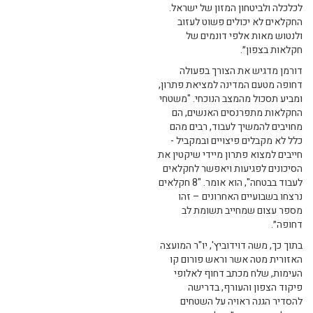
לכלכלה ולביטחון המזון של ישראל.
החקלאים לא יכולים פשוט לעזוב
ולנטוש מאות אלפי דונמים של
חקלאות בצפון״.
דורמן מדגיש את הצורך בפעולה
דחופה מטעם המדינה למציאת פתרון,
ומביע תסכול מהמצב הנוכחי. "משטחי
החקלאות מתפרנסים האנשים, הם
מחויבים להמשיך לעבוד, רבים מהם
כלל לא מקבלים פיצויים ובמקביל -
חייבים למצוא פתרון מיידי שיקטין את
הסיכונים לפגיעות ויאפשר לחקלאים
לעבוד בבטחה", הוא אומר. "8 חקלאים
נרצחו בשבועיים האחרונים – זהו
מספר עצום שמחייב תשומת לב
דחופה״.
בתוך כך, משה דוידוביץ', יו"ר המועצה
האזורית מטה אשר וראש פורום קו
העימות, שלח מכתב דחוף לאלופי
פיקוד הצפון והעורף, בדרישה
להסדיר הגנה ראויה על השטחים