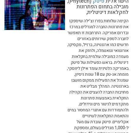
הישראלית
פיטק
(Phytech),
מובילה בתחום הפתרונות
לחקלאות דיגיטלית,
הקימה שלוחות בפרו וצ’ילה שיספקו
את פתרונות החברה למגדלים במרכז
ובדרום אמריקה. התרחבות זו תאפשר
לחברה לספק שירותים באזורים
חדשים כמו ארגנטינה, ברזיל, מקסיקו,
אורוגוואי וגואטמלה, ולחזק את
מעמדה כמובילה עולמית בחקלאות
דיגיטלית. בראש הפעילות של פיטק
באמריקה הלטינית עומד אילן ליווסקי,
מומחה אג-טק עם 18 שנות ניסיון,
שמנהל את הפעילות ממקום מושבו
בארגנטינה. המהלך מבליט את
מחויבות החברה להעצים את הקהילה
החקלאית באמצעות פתרונות
מתקדמים לניטור מים וגידולים,
ולהתמודדות עם אתגרי המחסור במים
והתאמת החקלאות לשינויים
אקלימיים. פיטק עובדת עם מעל
ל-1,000 מגדלים בעולם, ומספקת