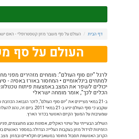
דילוג
לתוכן
העיקרי
דף הבית
העולם על סף משבר מזון קטסטרופלי - האם ישר
העולם על סף מש
לרגל "יום סוף העולם": מומחים מזהירים מפני מחס
למתחים בינלאומיים • המחסור באורז באסיה - סימ
יכולים לשפר את המצב באמצעות פיתוח טכנולוגיו
הכלים לכך", אומר מומחה ישראלי
ב-21 במאי מציינים את "יום סוף העולם", לזכר הנבואה הכוזב
שקבע כי סוף העולם יגיע ב-21 במאי 11
שמעיבות על המשך הקיום האנושי בכדור הארץ.
השילוב הבעייתי של שינוי האקלים, אסונות טבע מתעצמים, פגי
הזמינות לגידול מזון בעקבות העלייה הגדולה במספר האנשים 
הקרוב האנושות תסבול מחוסר במשאבים חקלאיים ובמזון. מצב כז