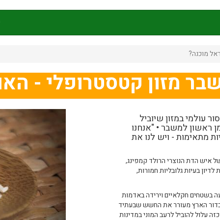
ק
אל מוכנה?
בר מזון קטסטרופלי - הא
ור עולמי במזון שיוביל
ן ראשון למשבר • "אנחנו
ת מתאימות - ויש לנו את
ת של איש הדת הנוצרי הרולד קמפינג,
20. ביום זה, נהוג להעלות לדיון בעיות גלובליות חמורות,
עה בשטחים חקלאיים וירידה באדמות
בכדור הארץ מעורר את החשש שבעתיד
ה עלול להוביל לרעב המוני במדינות