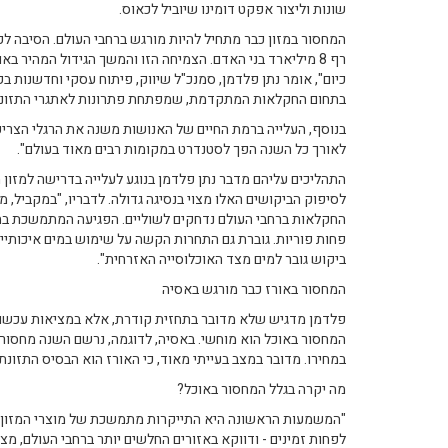
שונות וליצור אפקט דומינו שיוביל לכאוס.
המחסור במזון כבר מתחיל להיות מורגש ברחבי העולם. הסיבה ל
רף 8 מיליארד בני האדם. הצמיחה הזו והמשך הגידול המהיר בא
כיום", אומר נתן פלדמן, סמנכ"ל שיווק, פיתוח עסקי וחדשנות ב
בתחום החקלאות המתקדמת, שמפתחת פתרונות לאתגרי התזונה 
בנוסף, העלייה ברמת החיים של האנושות משנה את הרגלי הצרי
לאורך כל השנה הפך לסטנדרט במקומות רבים מאוד בעולם".
התהליכים עליהם מדבר נתן פלדמן בנוגע לעלייה בדרישה למזו
לסיפוק הביקושים האלו מצוי בנסיגה גדולה. לדבריו, "במקביל, 
החקלאות ברחבי העולם נדחקים לשוליים. הפגיעה המתמשכת ב
פחות פוריות. גוברת גם התחרות הקשה על שימוש במים איכותיים
ביקוש גובר למים מצד האוכלוסייה האזרחית".
המחסור באורז כבר מורגש באסיה
פלדמן מדגיש שלא מדובר בתחזית קודרת, אלא במציאות עכשווית
המחסור באוכל הוא מוחשי. באסיה, לדוגמה, נרשם השנה מחסור 
במחירו. מדובר במצב בעייתי מאוד, כי האורז הוא הבסיס התזונתי למעל 50 אחוז מאוכלוסיי
מה יקרה בגלל המחסור באוכל?
"המשמעות הראשונה היא התייקרות מתמשכת של מוצרי המזון הכ
לפחות זמינים - ודווקא באזורים החלשים יותר ברחבי העולם, מצב