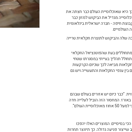
כך היא שאוכלוסיית העולם כבר חצתה את
וכלוסייה מגדיל את הביקוש למזון כבר
קבוצת חיפה - חברה ישראלית בינלאומית
העולמיים.
כה שלה והביקוש לתוצרת חקלאית טרייה
ן מתחוללים בעת שהפוטנציאל החקלאי
מתחולל תהליך בעייתי במסגרתו שטחי
חקלאות מביאה לכך שכיום הקרקעות
 בין ענפי החקלאות והתעשייה ויש גם
. "כבר כיום יש אזורים בעולם שבהם
באורז. המחסור הזה הוביל לעלייה חדה
ת העולם".
י בסיסיים. המוצרים האלו יהפכו
 שייצור פגיעה גדולה. כך תיווצר תחרות