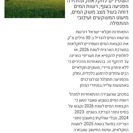
השפירים לחקלאות, ומזהירה
מפגיעה בענף; רשות המים
דוחה בשל מצב משק המים,
מיעוט המשקעים ועיכובי
ההתפלה
התאחדות חקלאי ישראל דורשת
מרשות המים להגדיל ב-30 מיליון מ"ק
את הקצאת המים השפירים לחקלאות
במערכת הארצית לשנת 2026, או
לחלופין להקפיא את תעריפי החריגה
עד להיקף זה. בהתאחדות מזהירים כי
ללא פתרון מיידי, משקים חקלאיים
רבים עלולים להיפגע כלכלית, וחלק
מהפגיעה תתגלגל גם לצרכנים
באמצעות עלייה במחירי המזון.
במכתב שהעבירה ההתאחדות למנהל
רשות המים בשבוע שעבר נטען כי
הקצאות המים לשנת 2026 נקבעו על
בסיס נתוני הצריכה בשנים 2023-
2024, מבלי שנלקחו בחשבון נתוני
הצריכה בפועל בשנת 2025. לטענת
החקלאים, שיטת החישוב שנבחרה