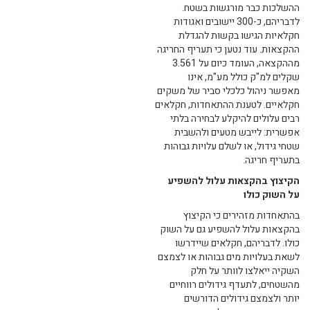
ההשלכות כבר מורגשות בשטח.
לדבריהם, כ-300 יישובים ואגודות
חקלאיות הגישו בקשות להגדלת
ההקצאות. עוד נטען כי תעריף החריגה
מההקצאה, העומד כיום על 3.561
שקלים למ"ק כולל מע"מ, אינו
מאפשר ניהול כלכלי סביר של משקים
חקלאיים. לטענת ההתאחדות, חקלאים
רבים עלולים להיקלע לבחירה בלתי
אפשרית: לייבש מטעים ולהשבית
שטחי גידול, או לשלם עלויות גבוהות
בתעריף חריגה.
הקיצוץ בהקצאות עלול להשפיע
על השוק כולו
בהתאחדות מזהירים כי הקיצוץ
בהקצאות עלול להשפיע גם על השוק
כולו. לדבריהם, חקלאים שיידרשו
לשאת בעלויות מים גבוהות או לצמצם
השקיה ייאלצו לוותר על חלק
מהשטחים, לתעדף גידולים רווחיים
יותר ולצמצם גידולים הדורשים