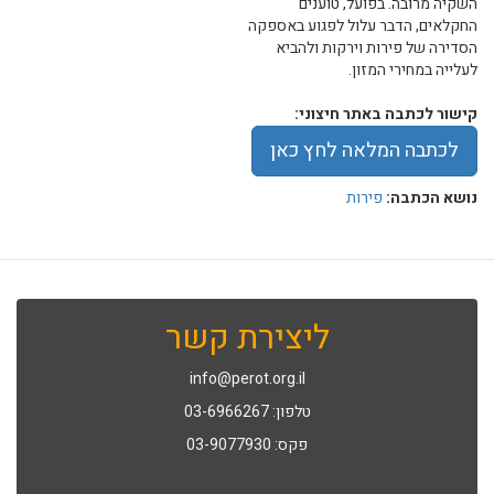
השקיה מרובה. בפועל, טוענים
החקלאים, הדבר עלול לפגוע באספקה
הסדירה של פירות וירקות ולהביא
לעלייה במחירי המזון.
קישור לכתבה באתר חיצוני:
לכתבה המלאה לחץ כאן
נושא הכתבה:
פירות
ליצירת קשר
info@perot.org.il
טלפון: 03-6966267
פקס: 03-9077930