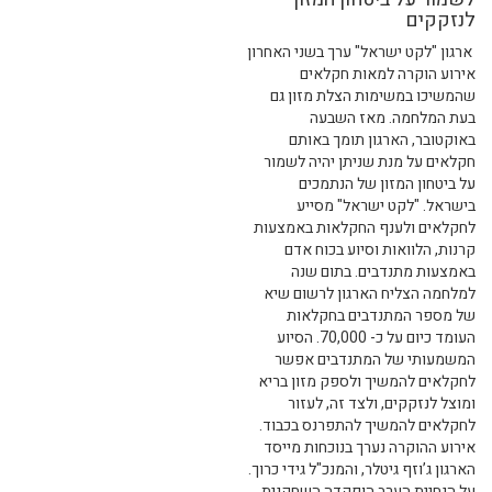
לנזקקים
ארגון "לקט ישראל" ערך בשני האחרון
אירוע הוקרה למאות חקלאים
שהמשיכו במשימות הצלת מזון גם
בעת המלחמה. מאז השבעה
באוקטובר, הארגון תומך באותם
חקלאים על מנת שניתן יהיה לשמור
על ביטחון המזון של הנתמכים
בישראל. "לקט ישראל" מסייע
לחקלאים ולענף החקלאות באמצעות
קרנות, הלוואות וסיוע בכוח אדם
באמצעות מתנדבים. בתום שנה
למלחמה הצליח הארגון לרשום שיא
של מספר המתנדבים בחקלאות
העומד כיום על כ- 70,000. הסיוע
המשמעותי של המתנדבים אפשר
לחקלאים להמשיך ולספק מזון בריא
ומוצל לנזקקים, ולצד זה, לעזור
לחקלאים להמשיך להתפרנס בכבוד.
אירוע ההוקרה נערך בנוכחות מייסד
הארגון ג’וזף גיטלר, והמנכ"ל גידי כרוך.
על הנחיית הערב הופקדה השחקנית