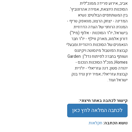
אביב, אירוע פרידה ממנכ״לית
הסוכנות היוצאת, אמירה אהרונוביץ'.
בין המשתתפים הבולטים: נשיא
המדינה - יצחק הרצוג; מוואפק טריף -
המנהיג הרוחני של העדה הדרוזית
בישראל; יו”ר הסוכנות - אלוף (מיל’)
דורון אלמוג; מארק ווילף - יו”ר חבר
הנאמנים של הסוכנות היהודית ומבעלי
קבוצת הפוטבול מינסוטה ויקינגס
ושותף בחברה לפיתוח נדל"ן Garden
Homes; מנכ”ל הסוכנות הנכנס -
יהודה סטון; דנה עזריאלי - יו״רית
קבוצת עזריאלי; אמיר ירון נגיד בנק
ישראל ועוד.
קישור לכתבה באתר חיצוני:
לכתבה המלאה לחץ כאן
נושא הכתבה:
חקלאות