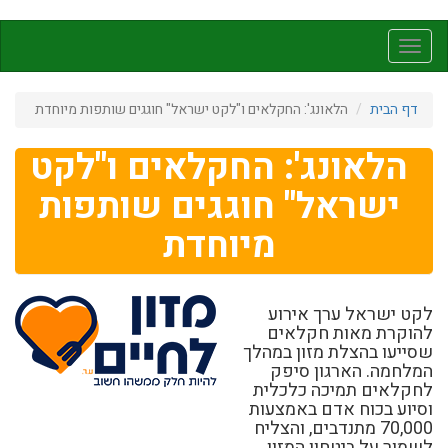
דילוג
לתוכן
Toggle
העיקרי
navigation
דף הבית
הלאונג': החקלאים ו"לקט ישראל" חוגגים שותפות מיוחדת
הלאונג': החקלאים ו"לקט
ישראל" חוגגים שותפות
מיוחדת
לקט ישראל ערך אירוע
להוקרת מאות חקלאים
שסייעו בהצלת מזון במהלך
המלחמה. הארגון סיפק
לחקלאים תמיכה כלכלית
וסיוע בכוח אדם באמצעות
70,000 מתנדבים, והצליח
לשמור על ביטחון המזון