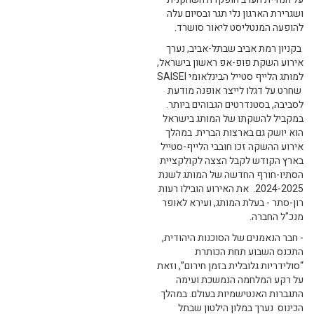
ושגרירת הארגון נלי תגר ובסיום עלה
להופעה המנטליסט ליאור סושרד.
בקניון רמת אביב שבתל-אביב, נערך
אירוע השקת פופ-אפ ראשון בישראל,
למותג הלייף סטייל הבינלאומי SAISEI
שחרט על דגלו לייצר אופנה מודעת
לסביבה, בסטנדרטים הגבוהים ביותר.
במקביל להשקתו של המותג בישראל
הוא יושק גם בארצות הברית. במהלך
אירוע ההשקה זכו חובבי הלייף-סטייל
בארץ הקודש לקבל הצצה לקולקציית
הסתיו-חורף החדשה של המותג לשנת
2024-2025. את האירוע הובילו רעות
רון-סתר - בעלת המותג, ועירא לאופר
מנכ"ל החברה.
- חבר הנאמנים של הסוכנות היהודית,
התכנס השבוע תחת הכותרת
“סולידריות גלובלית בזמן חירום”, וזאת
על רקע המלחמה הנמשכת ועימה
התגברות האנטישמיות בעולם. במהלך
הכינוס נערך במלון הילטון שבתל