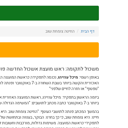
דילוג
לתוכן
העיקרי
דף הבית
החיטה צומחת שוב
משכול לתקומה: ראש מועצת אשכול החדשה פונה
באופן רשמי:
מיכל עוזיהו
, נכנסה לתפקידה כראשת המועצה ה
האכזרית והקשה ביותר בשבת השחו
"טפטוף" או חזרה לחיים שלפני"
ביומה הראשון בתפקיד: מיכל עוזיהו, ראשת המועצה האזורית
ביותר ב-7 באוקטובר כתבה מכתב לתושבים: "המשימה הגדולה שלנו היא לבחור בחיים ובבית שלנו".
בהמשך המכתב פנתה לתושבי העוטף: "החיטה צומחת שוב. היא 
חיינו. היא צומחת שוב, כי כך בחרנו. הבוקר, בענווה ובתחושת של
לתפקידי כראשת המועצה. משימות גדולות, מורכבות וחשובות לפ