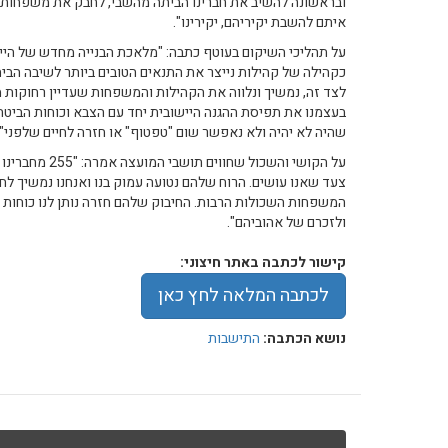
ובראשונה להשיב את חברינו הביתה מהשבי, לחבק את משפחותיה
איתם להשבת יקיריהם, יקירינו".
על תהליכי השיקום בעוטף כתבה: "מלאכת הבנייה מחדש של היישו
כקהילה של קהילות נייצר את התנאים הטובים ביותר לשיבה הבית
לצד זה, נמשיך ונלווה את הקהילות והמשפחות שעדיין רחוקות 
בעצמנו את תפיסת ההגנה היישובית יחד עם הצבא וכוחות הביטח
שהיה לא יהיה ולא נאפשר שום "טפטוף" או חזרה לחיים שלפני".
על הקושי והשכול ש
צעד שאנו עושים. הרוח שלהם נטועה עמוק בנו ואנחנו נמשיך לח
המשפחות השכולות הרבות. החיבוק שלהם חזרה נותן לנו כוחות 
ולזכרם של אהוביהם".
קישור לכתבה באתר חיצוני:
לכתבה המלאה לחץ כאן
נושא הכתבה:
התישבות