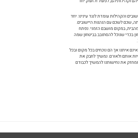
ם וקהילותיהם, לפעול ולזעוק יחד
בים והקהילות עומדת לנגד עינינו: יחד
ה, שכם לשכם עם הנהגות היישובים.
מהבית, במקום מושבם הזמני. נפתח
ון בכדי שנוכל להסתובב בביטחון שמה
חווים תושבי המועצה אמרה: "255 מחברינו אינם איתנו אך הם נוכחים בכל מקום ובכל
יות אותם ולאורם. נמשיך לחבק את
ומחזק את נחישותנו להמשיך לכבודם