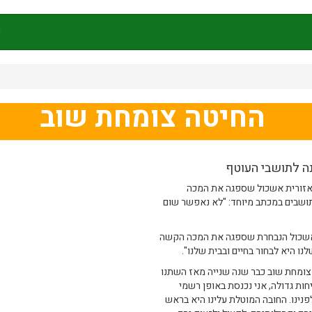
ק
החיטה צומחת שוב
 לתושבי העוטף
אזורית אשכול שספגה את המכה
רה ב-7 באוקטובר ופנתה לתושבים במכתב מיוחד: "לא נאפשר שום
 אשכול הנבחרת שספגה את המכה הקשה
צומחת שוב כבר שנה שנייה מאז השתנו
יחות גדולה, אני נכנסת באופן רשמי
נינו. החובה המוטלת עלינו היא בראש