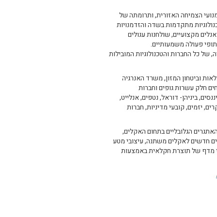
נועי הצמיחה האזורית, ותרומתה של
ולוגיות מתקדמות בשדה והזדמנויות
נלים מקצועיים, שולחנות עגולים
תופי פעולה משמעותיים.
של כל החברות והטכנולוגיות המובילות
ות וביטחון המזון, משרד האנרגיה
ם חלק עשרות גופים וחברות
ם, ביניהן- דוראל, נטפים, אנלייט,
ם, יזמים, קובעי מדיניות, חברות
תגרים הגלובליים בתחום האקלים,
נים חדשים לאקלים משתנה, עיצובי מטע
יי מדף של תוצרת חקלאית באמצעות