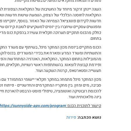
נתונים ודוגמאות מחקלאים הפועלים בשיטות מקיימות.
השנה יינתן זרקור מיוחד על החשיבות של החקלאות הצפונית למ
החקלאות לחוסנה הכלכלי של הצפון, הטמעת שיטות חדשות וטכנ
חדשות לקידום פוטנציאל הצמיחה של האזור. בנוסף, יתקיימו פא
ומפגשים עסקיים שיחברו בין יזמים למשקיעים לטובת קידום שי
כחלק מהכנס תתקיים תערוכה חקלאית עשירה בהפקת כנס מדיה, 
בתחום.
הכנס מתקיים ביזמת מכון המחקר מיגל, בשיתוף עם משרד החקלא
והתשתיות ומשרד המדע ומארח את בכירי המשרדים. בכנס לוקחי
מהמובילות בתחום המחקר, החקלאות, האנרגיה המתחדשת והפיננסי
ופירמת קבוצת לוצאטו. בהשתתפות ראשי רשויות, חקלאים, חוקרי
תעשייה וסטארטאפ, קרנות השקעה ועוד.
מכון המחקר מיגל מתמחה במחקר חקלאי יישומי המתמודד עם הא
סביבה, מים ומזון. בין מחקריו המתקדמים והחדשניים - פיתוח ז
להכנסת רובוטיקה ואוטומציה, טיפולי פוסט-הרבסט להארכת ח
בינה מלאכותית ועוד.
קישור לתוכנית הכנס:
https://sunnyside-apv.com/program
נושא הכתבה:
פירות