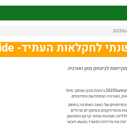
ק
חקלאות העתיד- 2025SunnySide
קיימות לביטחון מזון ואנרגיה
ב-2 באפריל 2025, יתקיים הכנס השנתי לחקלאות העתיד- 2025SunnySide ביוזמת מכון המחקר מיגל
ת, האנרגיה המתחדשת והפיננסים.
הפיתוחים של השנה האחרונה בתחום
ות מהפרויקטים והמחקרים הגדולים
כלכליות, חשיבות שימור קרקע והממשק
יציג את מדיניות המשרד בנושא ויובאו