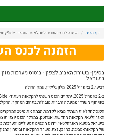
דילוג
לתוכן
העיקרי
דף הבית
הזמנה לכנס השנתי לחקלאות העתיד- 2025SunnySide
הזמנה לכנס השנתי ל
בסימן- בשורת האביב לצפון - ביסוס מערכות מזון מ
בישראל
רביעי, 2 באפריל 2025, מלון גליליון, עמק החולה
בשיתוף משרדי ממשלה וחברות מובילות בתחום המחקר, החקלאו
הכנס לחקלאות העתיד מביא לקדמת הבמה את מיטב המחקרים ו
האגרוולטאי, חקלאות מחדשת ואגרוטק. במהלך הכנס יוצגו תוצא
בישראל בנושא האגרוולטאי, יידונו היבטים תפעוליים והערכות 
של חקלאות-סביבה. כמו כן, נציג משרד החקלאות וביטחון המזון 