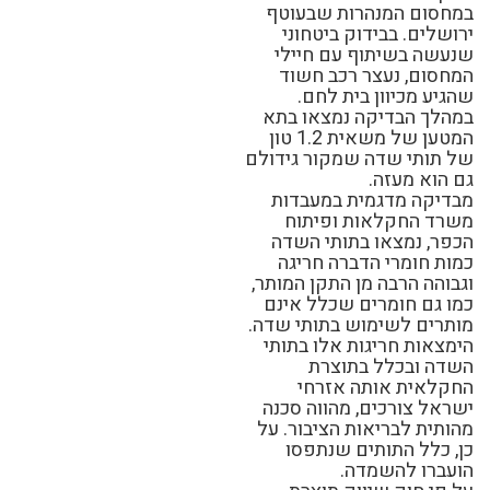
במחסום המנהרות שבעוטף
ירושלים. בבידוק ביטחוני
שנעשה בשיתוף עם חיילי
המחסום, נעצר רכב חשוד
שהגיע מכיוון בית לחם.
במהלך הבדיקה נמצאו בתא
המטען של משאית 1.2 טון
של תותי שדה שמקור גידולם
גם הוא מעזה.
מבדיקה מדגמית במעבדות
משרד החקלאות ופיתוח
הכפר, נמצאו בתותי השדה
כמות חומרי הדברה חריגה
וגבוהה הרבה מן התקן המותר,
כמו גם חומרים שכלל אינם
מותרים לשימוש בתותי שדה.
הימצאות חריגות אלו בתותי
השדה ובכלל בתוצרת
החקלאית אותה אזרחי
ישראל צורכים, מהווה סכנה
מהותית לבריאות הציבור. על
כן, כלל התותים שנתפסו
הועברו להשמדה.