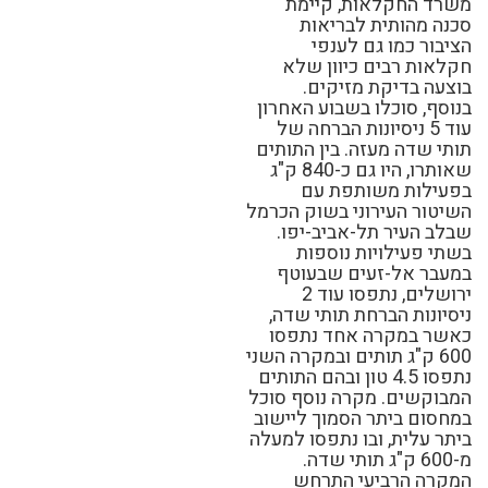
משרד החקלאות, קיימת
סכנה מהותית לבריאות
הציבור כמו גם לענפי
חקלאות רבים כיוון שלא
בוצעה בדיקת מזיקים.
בנוסף, סוכלו בשבוע האחרון
עוד 5 ניסיונות הברחה של
תותי שדה מעזה. בין התותים
שאותרו, היו גם כ-840 ק"ג
בפעילות משותפת עם
השיטור העירוני בשוק הכרמל
שבלב העיר תל-אביב-יפו.
בשתי פעילויות נוספות
במעבר אל-זעים שבעוטף
ירושלים, נתפסו עוד 2
ניסיונות הברחת תותי שדה,
כאשר במקרה אחד נתפסו
600 ק"ג תותים ובמקרה השני
נתפסו 4.5 טון ובהם התותים
המבוקשים. מקרה נוסף סוכל
במחסום ביתר הסמוך ליישוב
ביתר עלית, ובו נתפסו למעלה
מ-600 ק"ג תותי שדה.
המקרה הרביעי התרחש