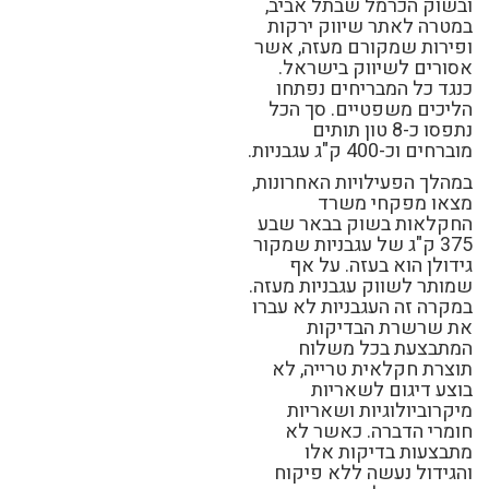
ובשוק הכרמל שבתל אביב,
במטרה לאתר שיווק ירקות
ופירות שמקורם מעזה, אשר
אסורים לשיווק בישראל.
כנגד כל המבריחים נפתחו
הליכים משפטיים. סך הכל
נתפסו כ-8 טון תותים
מוברחים וכ-400 ק"ג עגבניות.
במהלך הפעילויות האחרונות,
מצאו מפקחי משרד
החקלאות בשוק בבאר שבע
375 ק"ג של עגבניות שמקור
גידולן הוא בעזה. על אף
שמותר לשווק עגבניות מעזה.
במקרה זה העגבניות לא עברו
את שרשרת הבדיקות
המתבצעת בכל משלוח
תוצרת חקלאית טרייה, לא
בוצע דיגום לשאריות
מיקרוביולוגיות ושאריות
חומרי הדברה. כאשר לא
מתבצעות בדיקות אלו
והגידול נעשה ללא פיקוח