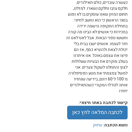
כעשרה עובדים, כולם תאילנדים.
חלקם עזבו וחלקם נשארו. למזלנו,
תחום המזון שאנו עוסקים בו לא נפגע
בסגר הראשון כי הוא נחשב לחיוני.
בתחילת התקופה נרשמה ירידה
במכירות כי אנשים לא הבינו מה קורה
וחששו מפני הבאות. אבל לאט־לאט זה
חזר לעצמו. אנשים ישבו בבית בלי
יכולת לצאת ולהוציא כסף, אז הם
פיצו את עצמם באוכל. אנו איתרנו
בשלב מוקדם את הבעיות שעלולות
לצוץ והתחלנו לשקול צעדים. אני
למשל צמצמתי את מטע הפסיפלורה
מ־100 ל־60 דונם, בידיעה שנחזיר
אותה לגודלו המקורי כשהתאילנדים
יחזרו.
קישור לכתבה באתר חיצוני:
לכתבה המלאה לחץ כאן
נושא הכתבה:
שיווק