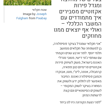
ומגדל פירות
אקזוטיים מסבירים
שטח חקלאי
Image by
Joseph
איך מתמודדים עם
Fulgham
from
Pixabay
המשבר הכלכלי –
ואולי אף יוצאים ממנו
מחוזקים
"אני חקלאי שמגדל בעיקר פסיפלורה,
בן למשפחה של חקלאים ממושב
תלמי יוסף. לפני ארבע שנים הקמתי
עם שותפי ג'וני דישי, מטובי מגדלי
האננס בישראל, משק לשיווק פירות
אקזוטיים פרימיום כגון פפאיה,
קרמבולה, אנונה, ליצ'י, מנגו, אבוקדו
וכמובן פסיפלורה ואננס. החיבור
מאפשר לנו לחלוק ידע ולשווק את
הסחורה בעיקר לשוק המקומי –
לשווקים הסיטונאיים וגם קצת
לרשתות המזון.
"לפני הגעת הקורונה היו לנו ביחד