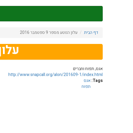
דילוג
לתוכן
העיקרי
דף הבית
עלון הנוטע מספר 9 ספטמבר 2016
עלון הנ
אגס, תפוח וחברים
http://www.snapcall.org/alon/201609-1/index.html
Tags:
אגס
תפוח